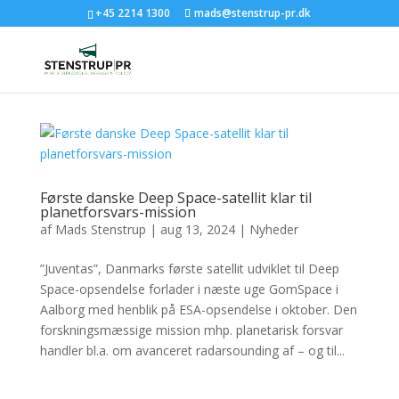
+45 2214 1300
mads@stenstrup-pr.dk
Første danske Deep Space-satellit klar til
planetforsvars-mission
af
Mads Stenstrup
|
aug 13, 2024
|
Nyheder
”Juventas”, Danmarks første satellit udviklet til Deep
Space-opsendelse forlader i næste uge GomSpace i
Aalborg med henblik på ESA-opsendelse i oktober. Den
forskningsmæssige mission mhp. planetarisk forsvar
handler bl.a. om avanceret radarsounding af – og til...