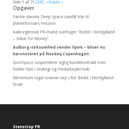
Side 1 af 7
1
2
3
4
5
...
»
Sidste »
Opgaver
Første danske Deep Space-satellit klar til
planetforsvars-mission
Aalborgensisk PR-mand overtager “Bedst i Nordjylland
– Value for Money”
Aalborg-virksomhed vender hjem – bliver nu
børsnoteret
på Nasdaq Copenhagen
GomSpace suspenderer vigtig kundekontrakt men
holder fast i strategi og medarbejderstab
Alimentum tager snæver sejr i flot Bedst i Nordjylland-
finale
Stenstrup PR