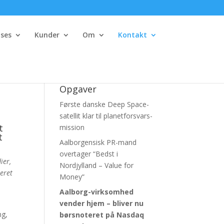
ses
Kunder
Om
Kontakt
Opgaver
Første danske Deep Space-
satellit klar til planetforsvars-
t
mission
t
Aalborgensisk PR-mand
overtager “Bedst i
ier,
Nordjylland – Value for
seret
Money”
Aalborg-virksomhed
vender hjem – bliver nu
ng,
børsnoteret
på Nasdaq