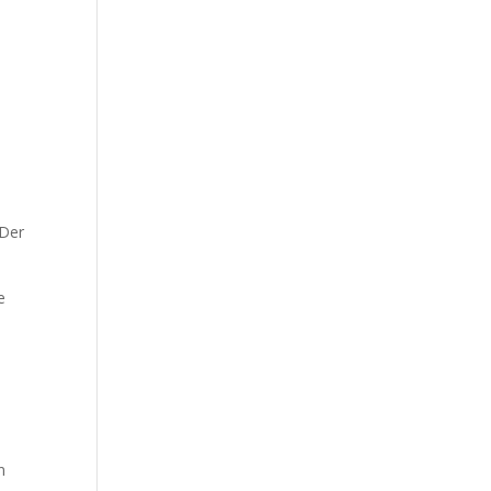
 Der
e
n