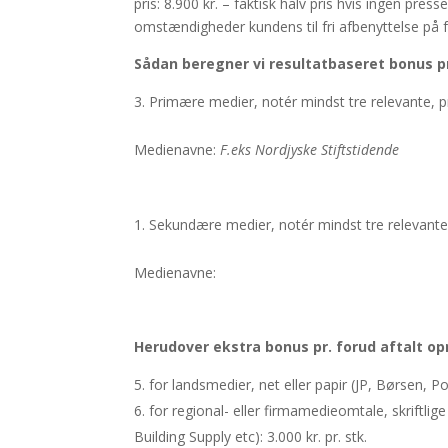
pris: 8.900 kr. – faktisk halv pris hvis ingen pre
omstændigheder kundens til fri afbenyttelse på
Sådan beregner vi resultatbaseret bonus 
Primære medier, notér mindst tre relevante, p
Medienavne:
F.eks Nordjyske Stiftstidende
Sekundære medier, notér mindst tre relevante,
Medienavne:
Herudover ekstra bonus pr. forud aftalt op
for landsmedier, net eller papir (JP, Børsen, Pol
for regional- eller firmamedieomtale, skriftlig
Building Supply etc): 3.000 kr. pr. stk.