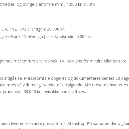
gmedier, og øvrige platforme m.m.) 1.000 kr. pr. stk.
DR, TV2, TV3 eller lign.): 20.000 kr.
ske Bank TV eller lign.) eller landsradio: 5.000 kr.
n med mellemrum eller 60 sek. TV. Halv pris for mindre eller kortere.
ns indgåelse. Presseomtale opgøres og dokumenteres senest 60 dag
ktureres så vidt muligt samlet efterfølgende. Alle nævnte priser er ex
 grundpris): 30.000 kr., hvis ikke andet aftales.
unden leverer relevante pressefotos. Stenstrup PR samarbejder og ka