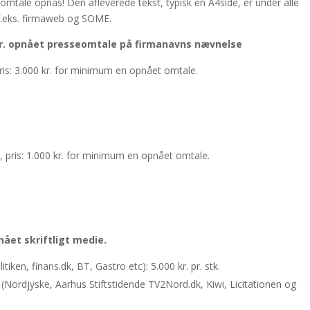
sseomtale opnås! Den afleverede tekst, typisk en A4side, er under alle
 f.eks. firmaweb og SOME.
pr. opnået presseomtale på firmanavns nævnelse
ris: 3.000 kr. for minimum en opnået omtale.
 pris: 1.000 kr. for minimum en opnået omtale.
nået skriftligt medie.
itiken, finans.dk, BT, Gastro etc): 5.000 kr. pr. stk.
e (Nordjyske, Aarhus Stiftstidende TV2Nord.dk, Kiwi, Licitationen og