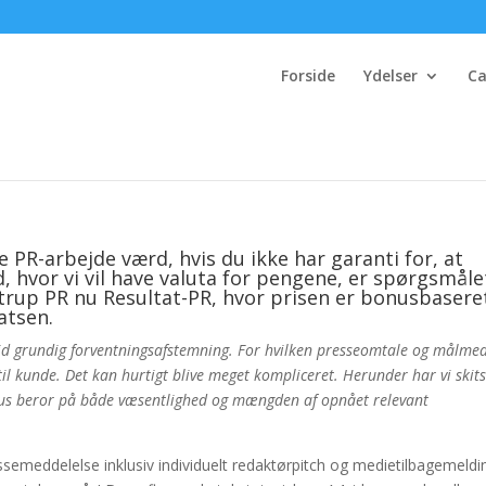
Forside
Ydelser
Ca
 PR-arbejde værd, hvis du ikke har garanti for, at
d, hvor vi vil have valuta for pengene, er spørgsmåle
strup PR nu Resultat-PR, hvor prisen er bonusbasere
atsen.
tid grundig forventningsafstemning. For hvilken presseomtale og målmed
til kunde. Det kan hurtigt blive meget kompliceret. Herunder har vi skit
onus beror på både væsentlighed og mængden af opnået relevant
semeddelelse inklusiv individuelt redaktørpitch og medietilbagemeldi