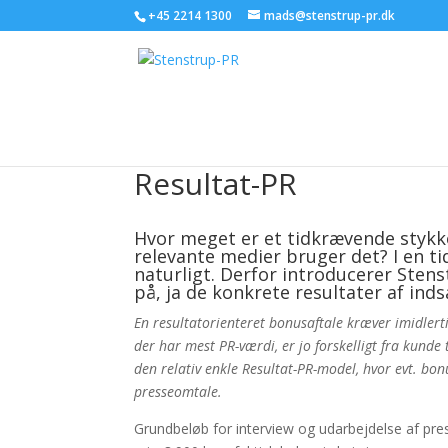
+45 2214 1300
mads@stenstrup-pr.dk
Resultat-PR
Hvor meget er et tidkrævende stykke
relevante medier bruger det? I en ti
naturligt. Derfor introducerer Sten
på, ja de konkrete resultater af inds
En resultatorienteret bonusaftale kræver imidler
der har mest PR-værdi, er jo forskelligt fra kunde 
den relativ enkle Resultat-PR-model, hvor evt. b
presseomtale.
Grundbeløb for interview og udarbejdelse af pres