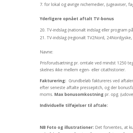
for lokal og øvrige nichemedier, (ugeaviser, fa
Yderligere opnået aftalt TV-bonus
TV-indslag (nationalt indslag eller program på 
TV-indslag (regionalt TV2Nord, 24Nordjyske, Jy
Navne:
Prisforudsætning pr. omtale ved mindst 1250 teg
skelnes ikke mellem egen- eller citathistorier.
Fakturering:
Grundbeløb faktureres ved aftale
efter seneste aftalte pressepitch, og der bonusfa
moms.
Max bonusomkostning
pr. opg. (udover
Individuelle tilføjelser til aftale:
NB Foto og illustrationer:
Det forventes, at k