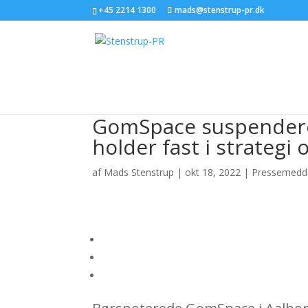
+45 2214 1300
mads@stenstrup-pr.dk
GomSpace suspendere
holder fast i strateg
af
Mads Stenstrup
|
okt 18, 2022
|
Pressemedde