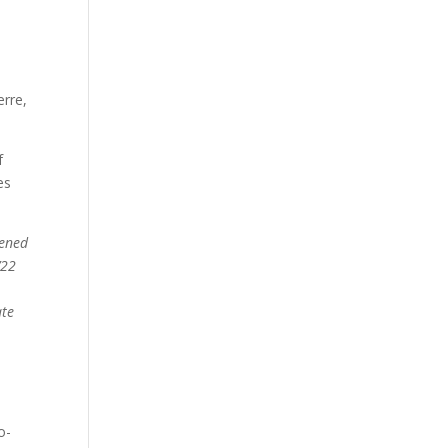
ærre,
f
es
pened
’22
ate
d
o-