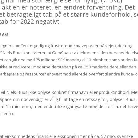
har med stor ærgrelse for nyligt (7. okt.)
aktien er noteret, en ændret forventning. Det
 et betragteligt tab på et større kundeforhold, 
ab for 2022 negativt.
 A/S
tegner som ”en ærgerlig og frustrerende mavepuster på vejen, der dog
ål.” Niels Buus konstaterer, at GomSpace-aktiekursen siden børsmeddelel
t cap gik ned med 75 millioner SEK mandag d. 10. oktober, som var den fø
ikke at reducere i medarbejderstaben på ca. 250 medarbejdere eller den
rbejdere og ressourcer er tværtimod allerede overført til andre kunde- 
vil Niels Buus ikke oplyse konkret firmanavn eller produktindhold. Me
om nødvendigt er villig til at tage en retssag for, oplyser Buus, 
i af 15 mio. euro, med endnu ikke igangsatte arbejder for ca. det halv
o. euro.
virksomhedens finansielle eksponering er på ca. 57 mio. svenske