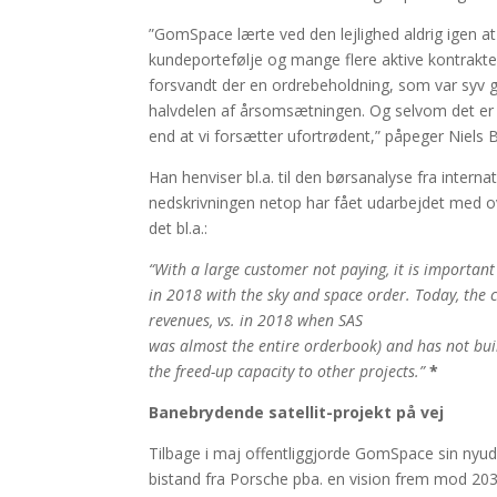
”GomSpace lærte ved den lejlighed aldrig igen at
kundeportefølje og mange flere aktive kontrakter
forsvandt der en ordrebeholdning, som var syv
halvdelen af årsomsætningen. Og selvom det er en
end at vi forsætter ufortrødent,” påpeger Niels 
Han henviser bl.a. til den børsanalyse fra inte
nedskrivningen netop har fået udarbejdet med ove
det bl.a.:
“With a large customer not paying, it is important
in 2018 with the sky and space order. Today, the
revenues, vs. in 2018 when SAS
was almost the entire orderbook) and has not built
the freed-up capacity to other projects.”
*
Banebrydende satellit-projekt på vej
Tilbage i maj offentliggjorde GomSpace sin nyud
bistand fra Porsche pba. en vision frem mod 203