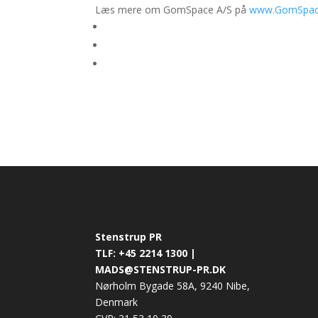
Læs mere om GomSpace A/S på
www.GomSpac
Stenstrup PR
TLF: +45 2214 1300 |
MADS@STENSTRUP-PR.DK
Nørholm Bygade 58A, 9240 Nibe,
Denmark