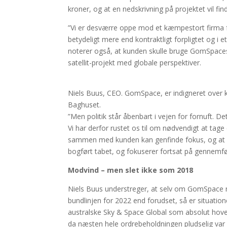
kroner, og at en nedskrivning på projektet vil 
”Vi er desværre oppe mod et kæmpestort firma fo
betydeligt mere end kontraktligt forpligtet og i e
noterer også, at kunden skulle bruge GomSpaces
satellit-projekt med globale perspektiver.
Niels Buus, CEO. GomSpace, er indigneret over
Baghuset.
”Men politik står åbenbart i vejen for fornuft. D
Vi har derfor rustet os til om nødvendigt at tag
sammen med kunden kan genfinde fokus, og at sa
bogført tabet, og fokuserer fortsat på gennemfør
Modvind – men slet ikke som 2018
Niels Buus understreger, at selv om GomSpace n
bundlinjen for 2022 end forudset, så er situa
australske Sky & Space Global som absolut ho
da næsten hele ordrebeholdningen pludselig var