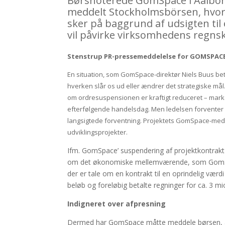
Børsnoterede GomSpace i Aalborg 
meddelt Stockholmsbörsen, hvor 
sker på baggrund af udsigten til
vil påvirke virksomhedens regnsk
Stenstrup PR-pressemeddelelse for GOMSPACE
En situation, som GomSpace-direktør Niels Buus be
hverken slår os ud eller ændrer det strategiske m
om ordresuspensionen er kraftigt reduceret – marke
efterfølgende handelsdag. Men ledelsen forventer 
langsigtede forventning. Projektets GomSpace-meda
udviklingsprojekter.
Ifm. GomSpace’ suspendering af projektkontrakt 
om det økonomiske mellemværende, som GomSpace 
der er tale om en kontrakt til en oprindelig værd
beløb og foreløbig betalte regninger for ca. 3 mi
Indigneret over afpresning
Dermed har GomSpace måtte meddele børsen, at 