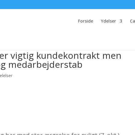
Forside
Ydelser
Ca
r vigtig kundekontrakt men
i og medarbejderstab
lelser