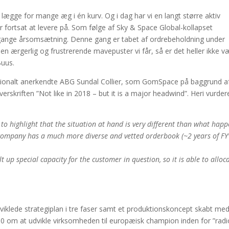
 lægge for mange æg i én kurv. Og i dag har vi en langt større aktiv
 fortsat at levere på. Som følge af Sky & Space Global-kollapset
 gange årsomsætning. Denne gang er tabet af ordrebeholdning under
 ærgerlig og frustrerende mavepuster vi får, så er det heller ikke v
Buus.
rnationalt anerkendte ABG Sundal Collier, som GomSpace på baggrund a
rskriften ”Not like in 2018 – but it is a major headwind”.
Heri vurder
 to highlight that the situation at hand is very different than what hap
 company has a much more diverse and vetted orderbook (~2 years of FY
 up special capacity for the customer in question, so it is able to alloc
viklede strategiplan i tre faser samt et produktionskoncept skabt me
0 om at udvikle virksomheden til europæisk champion inden for ”radi