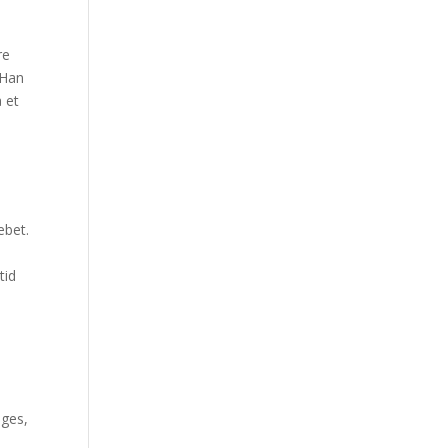
re
 Han
 et
ebet.
i
tid
iges,