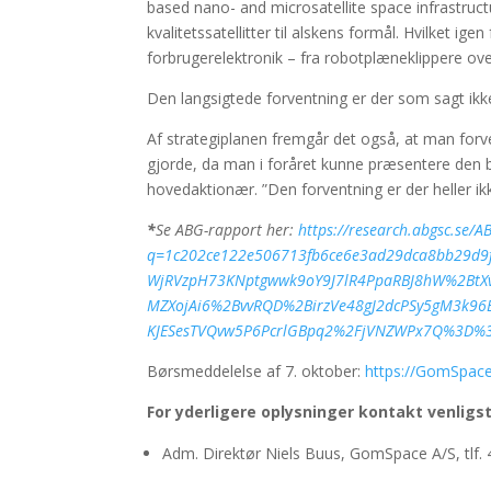
based nano- and microsatellite space infrastruc
kvalitetssatellitter til alskens formål. Hvilket 
forbrugerelektronik – fra robotplæneklippere over
Den langsigtede forventning er der som sagt ikk
Af strategiplanen fremgår det også, at man for
gjorde, da man i foråret kunne præsentere den b
hovedaktionær. ”Den forventning er der heller ik
*
Se ABG-rapport her:
https://research.abgsc.se/
q=1c202ce122e506713fb6ce6e3ad29dca8bb29d9
WjRVzpH73KNptgwwk9oY9J7lR4PpaRBJ8hW%2BtXv
MZXojAi6%2BvvRQD%2BirzVe48gJ2dcPSy5gM3k9
KJESesTVQvw5P6PcrlGBpq2%2FjVNZWPx7Q%3D%
Børsmeddelelse af 7. oktober:
https://GomSpace
For yderligere oplysninger kontakt venligst
Adm. Direktør Niels Buus, GomSpace A/S, tlf