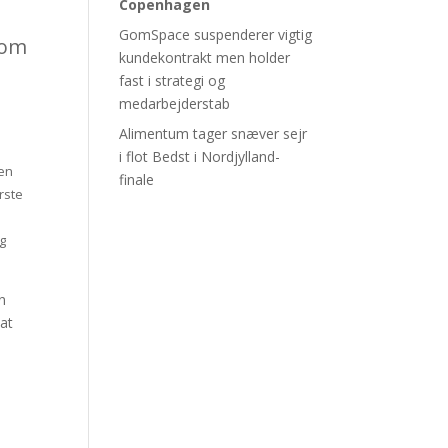
Copenhagen
GomSpace suspenderer vigtig
som
kundekontrakt men holder
fast i strategi og
medarbejderstab
Alimentum tager snæver sejr
i flot Bedst i Nordjylland-
sen
finale
rste
og
n
at
e