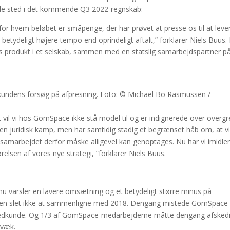
finde sted i det kommende Q3 2022-regnskab:
r hvem beløbet er småpenge, der har prøvet at presse os til at leve
t betydeligt højere tempo end oprindeligt aftalt,” forklarer Niels Buus.
 produkt i et selskab, sammen med en statslig samarbejdspartner på
 kundens forsøg på afpresning. Foto: © Michael Bo Rasmussen /
et vil vi hos GomSpace ikke stå model til og er indignerede over overgr
e en juridisk kamp, men har samtidig stadig et begrænset håb om, at v
marbejdet derfor måske alligevel kan genoptages. Nu har vi imidler
elsen af vores nye strategi, ”forklarer Niels Buus.
u varsler en lavere omsætning og et betydeligt større minus på
tionen slet ikke at sammenligne med 2018. Dengang mistede GomSpace
vedkunde. Og 1/3 af GomSpace-medarbejderne måtte dengang afsked
 væk.