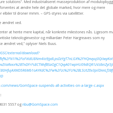
ture solutions”. Med industrialiseret masseproduktion af modulopbyg
igen forventes at ændre hele det globale marked, hvor mere og mere
 elbiler til droner mmm. – GPS-styres via satellitter.
e ændret ved.
venter at hente mere kapital, når konkrete milestones nås. Ligesom 
ritiske teknologiinvestor og milliardær Peter Hargreaves som ny
ke ændret ved,” oplyser Niels Buus.
ABGSC/external/download?
fbf%2FN1l%2FoFiKdU8Nm4Io9JydLpsDzYgT7nLGX%2FHQnvyuj0QiIwyKo
vZiIaRvxx%2BTnDFrFs8CTWvfBSaOgC1QvyA01wpHU09dtQR1zVz8eiZyi5J
6E80HfujAXWD5R6Mb1oAYKdC%2Fw%2Fzc%2FU%2BLSUtZ0v3pilDnnLf3B
3D
.com/news/GomSpace-suspends-all-activities-on-a-large-c.aspx
:
. 4031 5557 og
nbu@GomSpace.com