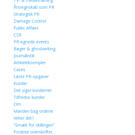
TV- & medietræning
Årsregnskab som PR
Strategisk PR
Damage Control
Public Affairs
CSR
PR-egnede events
Bøger & ghostwriting
Journalistik
Artikeleksempler
Cases
Løste PR-opgaver
Kunder
Det siger kunderne!
Tilfredse kunder
Om
Manden bag ordene
Virker det?
“Smæk for skillingen”
Positive overskrifter…