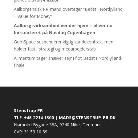
Aalborgensisk PR-mand overtager “Bedst i Nordjylland
– Value for Money”
Aalborg-virksomhed vender hjem – bliver nu
børsnoteret
på Nasdaq Copenhagen
GomSpace suspenderer vigtig kundekontrakt men
holder fast i strategi og medarbejderstab
Alimentum tager snæver sejr i flot Bedst i Nordjylland-
finale
Stenstrup PR
TLF: +45 2214 1300 | MADS@STENSTRUP-PR.DK
Nørholm Bygade 58A, 9240 Nibe, Denmark
CVR: 31 53 10 39