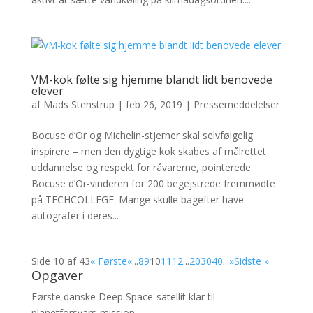
VM-kok følte sig hjemme blandt lidt benovede
elever
af
Mads Stenstrup
|
feb 26, 2019
|
Pressemeddelelser
Bocuse d’Or og Michelin-stjerner skal selvfølgelig
inspirere – men den dygtige kok skabes af målrettet
uddannelse og respekt for råvarerne, pointerede
Bocuse d’Or-vinderen for 200 begejstrede fremmødte
på TECHCOLLEGE. Mange skulle bagefter have
autografer i deres...
Side 10 af 43
« Første
«
...
8
9
10
11
12
...
20
30
40
...
»
Sidste »
Opgaver
Første danske Deep Space-satellit klar til
planetforsvars-mission