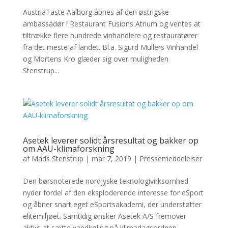
AustriaTaste Aalborg åbnes af den østrigske
ambassadør i Restaurant Fusions Atrium og ventes at
tiltrække flere hundrede vinhandlere og restauratører
fra det meste af landet. Bl.a. Sigurd Müllers Vinhandel
og Mortens Kro glæder sig over muligheden
Stenstrup...
Asetek leverer solidt årsresultat og bakker op
om AAU-klimaforskning
af
Mads Stenstrup
|
mar 7, 2019
|
Pressemeddelelser
Den børsnoterede nordjyske teknologivirksomhed
nyder fordel af den eksploderende interesse for eSport
og åbner snart eget eSportsakademi, der understøtter
elitemiljøet. Samtidig ønsker Asetek A/S fremover
aktivt at sætte vandkøling på klimadagsordnen....