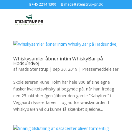
+45 2214 1300
mads@stenstrup-pr.dk
Whiskysamler åbner intim WhiskyBar på
Hadsundvej
af
Mads Stenstrup
|
sep 30, 2019
|
Pressemeddelelser
Skolelæreren Rune Holm har hele 800 af sine egne
flasker kvalitetswhisky at begynde på, når han fredag
den 25. oktober (gen-)åbner den gamle ”Kahytten” i
Vejgaard i lysere farver – og nu for whiskynørder. I
WhiskyBaren vil du kunne få skænket sjældne...