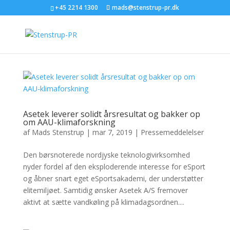
+45 2214 1300
mads@stenstrup-pr.dk
Asetek leverer solidt årsresultat og bakker op
om AAU-klimaforskning
af
Mads Stenstrup
|
mar 7, 2019
|
Pressemeddelelser
Den børsnoterede nordjyske teknologivirksomhed
nyder fordel af den eksploderende interesse for eSport
og åbner snart eget eSportsakademi, der understøtter
elitemiljøet. Samtidig ønsker Asetek A/S fremover
aktivt at sætte vandkøling på klimadagsordnen....