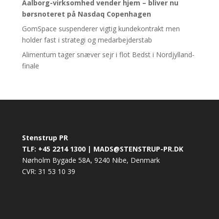
Aalborg-virksomhed vender hjem – bliver nu
børsnoteret
på Nasdaq Copenhagen
GomSpace suspenderer vigtig kundekontrakt men
holder fast i strategi og medarbejderstab
Alimentum tager snæver sejr i flot Bedst i Nordjylland-
finale
Stenstrup PR
TLF: +45 2214 1300 | MADS@STENSTRUP-PR.DK
Nørholm Bygade 58A, 9240 Nibe, Denmark
CVR: 31 53 10 39