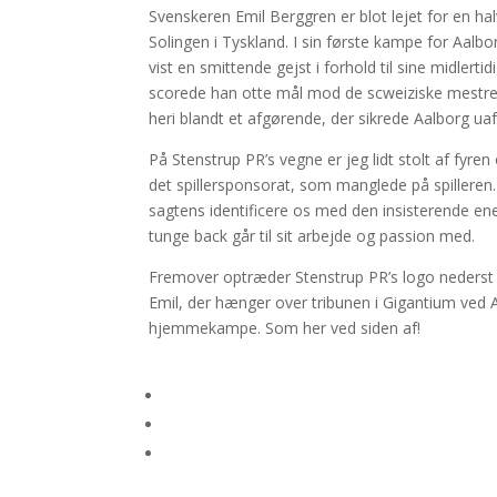
Svenskeren Emil Berggren er blot lejet for en h
Solingen i Tyskland. I sin første kampe for Aalb
vist en smittende gejst i forhold til sine midlerti
scorede han otte mål mod de scweiziske mestre
heri blandt et afgørende, der sikrede Aalborg uaf
På Stenstrup PR’s vegne er jeg lidt stolt af fyren 
det spillersponsorat, som manglede på spilleren. 
sagtens identificere os med den insisterende e
tunge back går til sit arbejde og passion med.
Fremover optræder Stenstrup PR’s logo nederst 
Emil, der hænger over tribunen i Gigantium ved
hjemmekampe. Som her ved siden af!