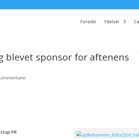
Forside
Ydelser
Ca
g blevet sponsor for aftenens
Kommentarer
strup PR