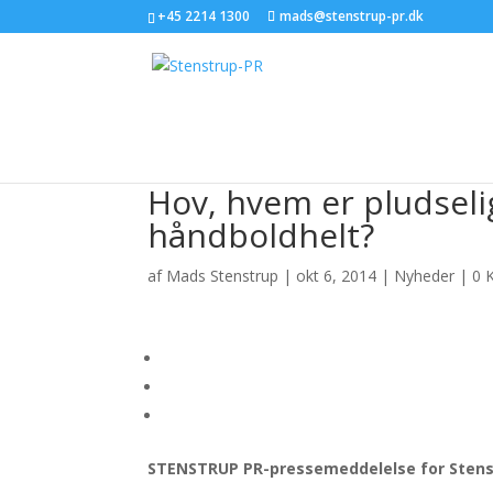
+45 2214 1300
mads@stenstrup-pr.dk
Hov, hvem er pludseli
håndboldhelt?
af
Mads Stenstrup
|
okt 6, 2014
|
Nyheder
|
0 
STENSTRUP PR-pressemeddelelse
for Sten