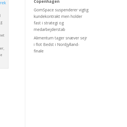
Copenhagen
GomSpace suspenderer vigtig
l
kundekontrakt men holder
rg
fast i strategi og
medarbejderstab
net
Alimentum tager snæver sejr
i flot Bedst i Nordjylland-
er,
finale
de