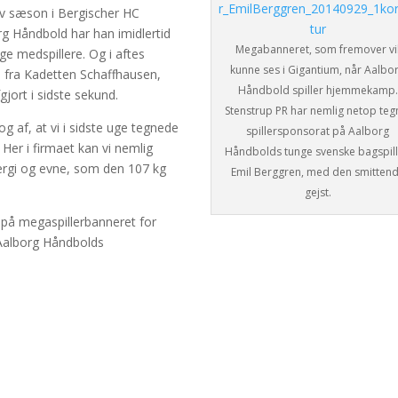
alv sæson i Bergischer HC
org Håndbold har han imidlertid
Megabanneret, som fremover vi
dige medspillere. Og i aftes
kunne ses i Gigantium, når Aalbo
 fra Kadetten Schaffhausen,
Håndbold spiller hjemmekamp.
gjort i sidste sekund.
Stenstrup PR har nemlig netop teg
og af, at vi i sidste uge tegnede
spillersponsorat på Aalborg
Her i firmaet kan vi nemlig
Håndbolds tunge svenske bagspill
nergi og evne, som den 107 kg
Emil Berggren, med den smitten
gejst.
på megaspillerbanneret for
 Aalborg Håndbolds