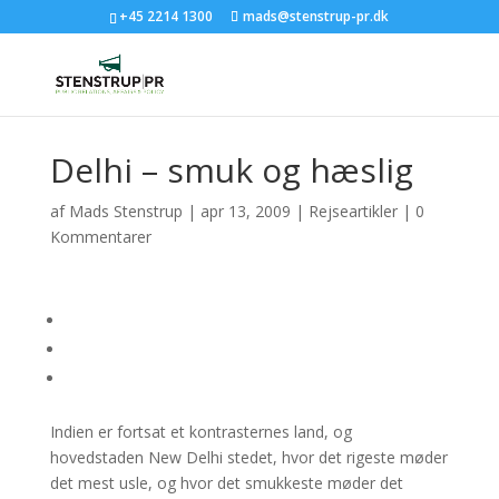
+45 2214 1300
mads@stenstrup-pr.dk
Delhi – smuk og hæslig
af
Mads Stenstrup
|
apr 13, 2009
|
Rejseartikler
|
0
Kommentarer
Indien er fortsat et kontrasternes land, og
hovedstaden New Delhi stedet, hvor det rigeste møder
det mest usle, og hvor det smukkeste møder det