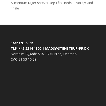
Alimentum tager snæver sejr i flot Bedst i Nordjylland-
finale
Stenstrup PR
TLF: +45 2214 1300 | MADS@STENSTRUP-PR.DK
Nørholm Bygade 58A, 9240 Nibe, Denmark
CVR: 31 53 10 39