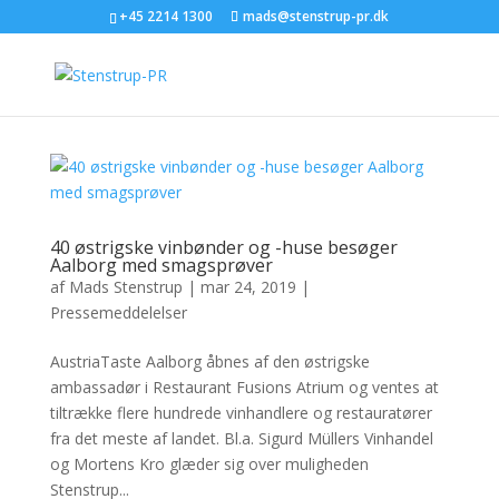
+45 2214 1300
mads@stenstrup-pr.dk
40 østrigske vinbønder og -huse besøger
Aalborg med smagsprøver
af
Mads Stenstrup
|
mar 24, 2019
|
Pressemeddelelser
AustriaTaste Aalborg åbnes af den østrigske
ambassadør i Restaurant Fusions Atrium og ventes at
tiltrække flere hundrede vinhandlere og restauratører
fra det meste af landet. Bl.a. Sigurd Müllers Vinhandel
og Mortens Kro glæder sig over muligheden
Stenstrup...