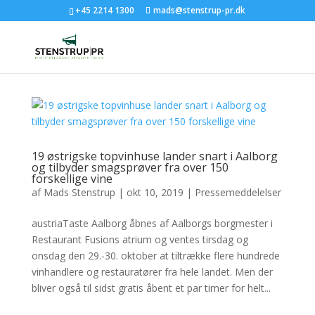
+45 2214 1300
mads@stenstrup-pr.dk
19 østrigske topvinhuse lander snart i Aalborg
og tilbyder smagsprøver fra over 150
forskellige vine
af
Mads Stenstrup
|
okt 10, 2019
|
Pressemeddelelser
austriaTaste Aalborg åbnes af Aalborgs borgmester i
Restaurant Fusions atrium og ventes tirsdag og
onsdag den 29.-30. oktober at tiltrække flere hundrede
vinhandlere og restauratører fra hele landet. Men der
bliver også til sidst gratis åbent et par timer for helt...