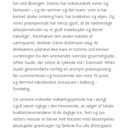
her ved åbningen. Dennis har indiskutabelt evner og
fantasien – og de rammer og det team, som vi har
kunnet skabe omkring ham, har kvaliteten og viljen. Og
vores prøveperiode har netop gjort, at de nødvendige
arbejdsmetoder nu er godt indarbejdet og blevet
naturlige”, fremhæver den anden halvdel af
værtsparret, direktør Danni Bühlmann idag. At
direktørens påstand ikke bare er tomme ord beviser
vurderingen fra den anerkendte svenske gourmetguide,
White Guide, der sidste år rykkede ind i Danmark. White
Guide gennemførte nemlig en anonym prøvespisning
før sommerferien og honorerede den med 70 point,
og dermed næstbedste restaurant i Aalborg –
foreløbig.
De seneste måneder indkøringsperiode har i øvrigt
også været vigtige i den henseende, at valget af lokale
kvalitetsleverandører til de daglige tre, fem og syv
retters menuer er blevet helt fintunet med eksempelvis
økologiske grøntsager og fjerkræ fra Lille Østergaard