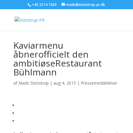
+45 2214 1300
mads@stenstrup-pr.dk
Kaviarmenu
åbnerofficielt den
ambitiøseRestaurant
Bühlmann
af
Mads Stenstrup
|
aug 4, 2015
|
Pressemeddelelser