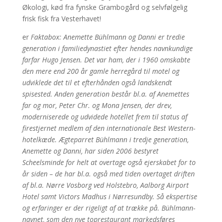
Økologi, kød fra fynske Grambogård og selvfølgelig
frisk fisk fra Vesterhavet!
er
Faktabox: Anemette Bühlmann og Danni er tredie
generation i familiedynastiet efter hendes navnkundige
farfar Hugo Jensen. Det var ham, der i 1960 omskabte
den mere end 200 år gamle herregård til motel og
udviklede det til et efterhånden også landskendt
spisested. Anden generation består bl.a. af Anemettes
far og mor, Peter Chr. og Mona Jensen, der drev,
moderniserede og udvidede hotellet frem til status af
firestjernet medlem af den internationale Best Western-
hotelkæde. Ægteparret Bühlmann i tredje generation,
Anemette og Danni, har siden 2006 bestyret
Scheelsminde for helt at overtage også ejerskabet for to
år siden – de har bl.a. også med tiden overtaget driften
af bl.a. Nørre Vosborg ved Holstebro, Aalborg Airport
Hotel samt Victors Madhus i Nørresundby. Så ekspertise
og erfaringer er der rigeligt af at trække på. Bühlmann-
navnet, som den nye toprestaurant markedsføres