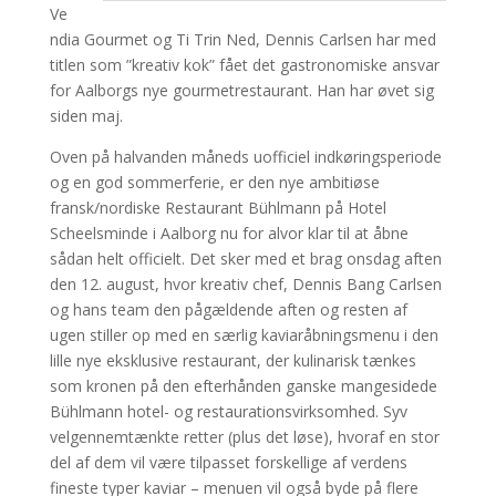
Ve
ndia Gourmet og Ti Trin Ned, Dennis Carlsen har med
titlen som ”kreativ kok” fået det gastronomiske ansvar
for Aalborgs nye gourmetrestaurant. Han har øvet sig
siden maj.
Oven på halvanden måneds uofficiel indkøringsperiode
og en god sommerferie, er den nye ambitiøse
fransk/nordiske Restaurant Bühlmann på Hotel
Scheelsminde i Aalborg nu for alvor klar til at åbne
sådan helt officielt. Det sker med et brag onsdag aften
den 12. august, hvor kreativ chef, Dennis Bang Carlsen
og hans team den pågældende aften og resten af
ugen stiller op med en særlig kaviaråbningsmenu i den
lille nye eksklusive restaurant, der kulinarisk tænkes
som kronen på den efterhånden ganske mangesidede
Bühlmann hotel- og restaurationsvirksomhed. Syv
velgennemtænkte retter (plus det løse), hvoraf en stor
del af dem vil være tilpasset forskellige af verdens
fineste typer kaviar – menuen vil også byde på flere