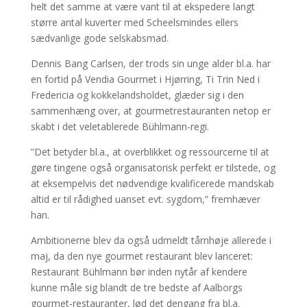
helt det samme at være vant til at ekspedere langt
større antal kuverter med Scheelsmindes ellers
sædvanlige gode selskabsmad.
Dennis Bang Carlsen, der trods sin unge alder bl.a. har
en fortid på Vendia Gourmet i Hjørring, Ti Trin Ned i
Fredericia og kokkelandsholdet, glæder sig i den
sammenhæng over, at gourmetrestauranten netop er
skabt i det veletablerede Bühlmann-regi.
”Det betyder bl.a., at overblikket og ressourcerne til at
gøre tingene også organisatorisk perfekt er tilstede, og
at eksempelvis det nødvendige kvalificerede mandskab
altid er til rådighed uanset evt. sygdom,” fremhæver
han.
Ambitionerne blev da også udmeldt tårnhøje allerede i
maj, da den nye gourmet restaurant blev lanceret:
Restaurant Bühlmann bør inden nytår af kendere
kunne måle sig blandt de tre bedste af Aalborgs
gourmet-restauranter, lød det dengang fra bl.a.