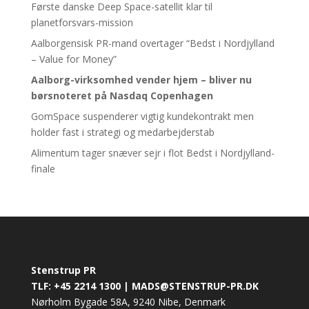
Første danske Deep Space-satellit klar til
planetforsvars-mission
Aalborgensisk PR-mand overtager “Bedst i Nordjylland
– Value for Money”
Aalborg-virksomhed vender hjem – bliver nu
børsnoteret
på Nasdaq Copenhagen
GomSpace suspenderer vigtig kundekontrakt men
holder fast i strategi og medarbejderstab
Alimentum tager snæver sejr i flot Bedst i Nordjylland-
finale
Stenstrup PR
TLF: +45 2214 1300 | MADS@STENSTRUP-PR.DK
Nørholm Bygade 58A, 9240 Nibe, Denmark