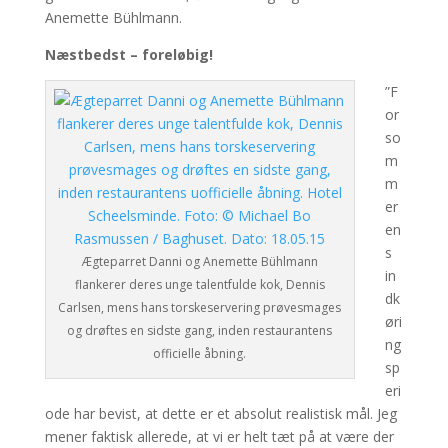
Anemette Bühlmann.
Næstbedst – foreløbig!
”F
or
so
m
m
er
en
s
Ægteparret Danni og Anemette Bühlmann
in
flankerer deres unge talentfulde kok, Dennis
dk
Carlsen, mens hans torskeservering prøvesmages
øri
og drøftes en sidste gang, inden restaurantens
ng
officielle åbning.
sp
eri
ode har bevist, at dette er et absolut realistisk mål. Jeg
mener faktisk allerede, at vi er helt tæt på at være der