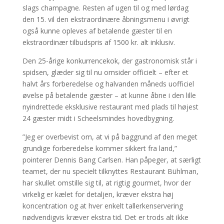
slags champagne. Resten af ugen til og med lørdag
den 15. vil den ekstraordinære åbningsmenu i øvrigt
også kunne opleves af betalende gæster til en
ekstraordinær tilbudspris af 1500 kr. alt inklusiv.
Den 25-årige konkurrencekok, der gastronomisk står i
spidsen, glæder sig til nu omsider officielt – efter et
halvt års forberedelse og halvanden måneds uofficiel
øvelse på betalende gæster – at kunne åbne i den lille
nyindrettede eksklusive restaurant med plads til højest
24 gæster midt i Scheelsmindes hovedbygning.
”Jeg er overbevist om, at vi på baggrund af den meget
grundige forberedelse kommer sikkert fra land,”
pointerer Dennis Bang Carlsen. Han påpeger, at særligt
teamet, der nu specielt tilknyttes Restaurant Bühlman,
har skullet omstille sig til, at rigtig gourmet, hvor der
virkelig er kælet for detaljen, kræver ekstra høj
koncentration og at hver enkelt tallerkenservering
nødvendigvis kræver ekstra tid. Det er trods alt ikke