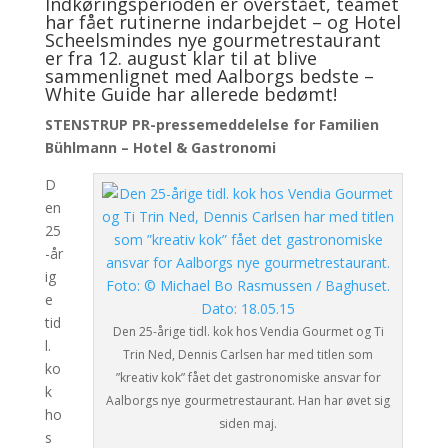
Indkøringsperioden er overstået, teamet
har fået rutinerne indarbejdet – og Hotel
Scheelsmindes nye gourmetrestaurant
er fra 12. august klar til at blive
sammenlignet med Aalborgs bedste –
White Guide har allerede bedømt!
STENSTRUP PR-pressemeddelelse for Familien
Bühlmann – Hotel & Gastronomi
D
en
25
-år
ig
e
tid
Den 25-årige tidl. kok hos Vendia Gourmet og Ti
l.
Trin Ned, Dennis Carlsen har med titlen som
ko
”kreativ kok” fået det gastronomiske ansvar for
k
Aalborgs nye gourmetrestaurant. Han har øvet sig
ho
siden maj.
s