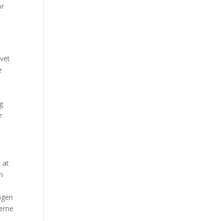
or
evet
e
g
e
 at
an
ingen
gerne