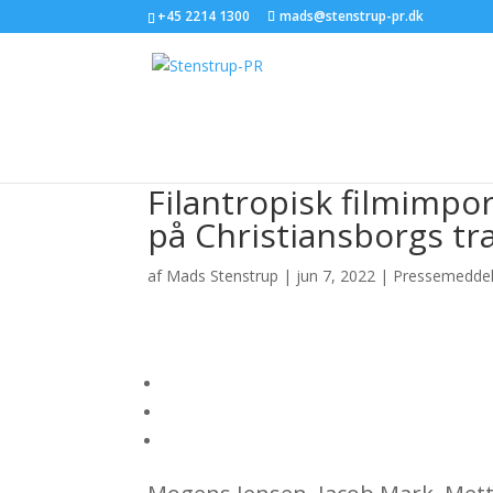
+45 2214 1300
mads@stenstrup-pr.dk
Filantropisk filmimpor
på Christiansborgs tr
af
Mads Stenstrup
|
jun 7, 2022
|
Pressemeddel