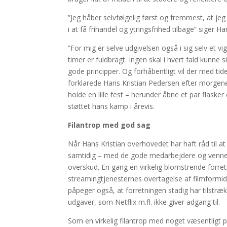
”Jeg håber selvfølgelig først og fremmest, at jeg 
i at få frihandel og ytringsfrihed tilbage” siger Ha
”For mig er selve udgivelsen også i sig selv et v
timer er fuldbragt. Ingen skal i hvert fald kunne 
gode principper. Og forhåbentligt vil der med tid
forklarede Hans Kristian Pedersen efter morgene
holde en lille fest – herunder åbne et par fla
støttet hans kamp i årevis.
Filantrop med god sag
Når Hans Kristian overhovedet har haft råd til 
samtidig – med de gode medarbejdere og venners 
overskud. En gang en virkelig blomstrende forre
streamingtjenesternes overtagelse af filmformid
påpeger også, at forretningen stadig har tilstrækk
udgaver, som Netflix m.fl. ikke giver adgang til.
Som en virkelig filantrop med noget væsentligt p