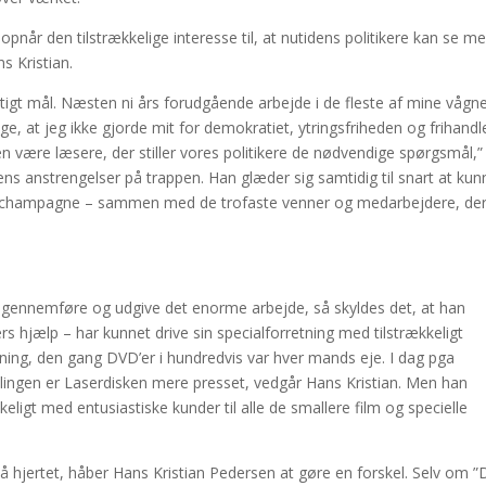
opnår den tilstrækkelige interesse til, at nutidens politikere kan se m
ns Kristian.
igtigt mål. Næsten ni års forudgående arbejde i de fleste af mine vågn
sige, at jeg ikke gjorde mit for demokratiet, ytringsfriheden og frihand
en være læsere, der stiller vores politikere de nødvendige spørgsmål,”
ns anstrengelser på trappen. Han glæder sig samtidig til snart at kun
sker champagne – sammen med de trofaste venner og medarbejdere, der
at gennemføre og udgive det enorme arbejde, så skyldes det, at han
hjælp – har kunnet drive sin specialforretning med tilstrækkeligt
tning, den gang DVD’er i hundredvis var hver mands eje. I dag pga
lingen er Laserdisken mere presset, vedgår Hans Kristian. Men han
eligt med entusiastiske kunder til alle de smallere film og specielle
å hjertet, håber Hans Kristian Pedersen at gøre en forskel. Selv om 