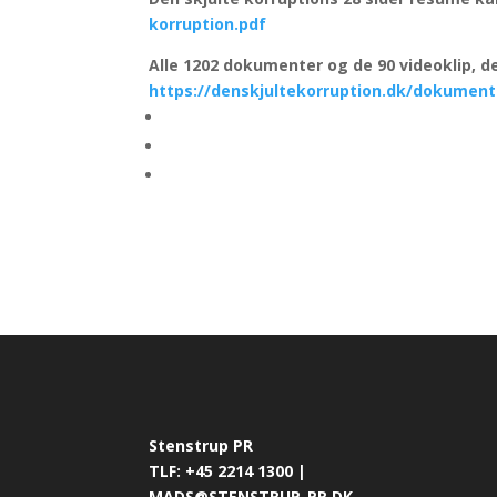
korruption.pdf
Alle 1202 dokumenter og de 90 videoklip, de
https://denskjultekorruption.dk/dokument
Stenstrup PR
TLF: +45 2214 1300 |
MADS@STENSTRUP-PR.DK