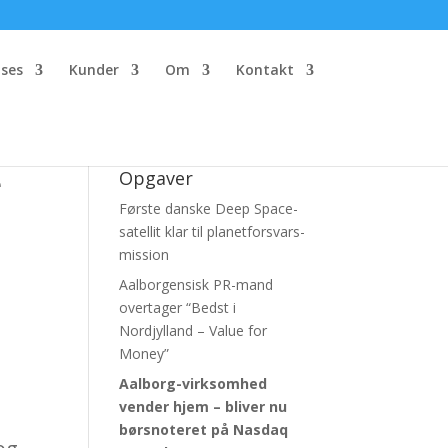
ses
Kunder
Om
Kontakt
e
Opgaver
Første danske Deep Space-
satellit klar til planetforsvars-
mission
Aalborgensisk PR-mand
overtager “Bedst i
Nordjylland – Value for
Money”
Aalborg-virksomhed
vender hjem – bliver nu
børsnoteret
på Nasdaq