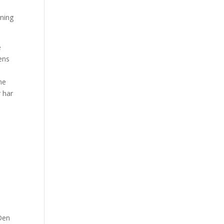
ening
e
lens
ne
 har
”Den