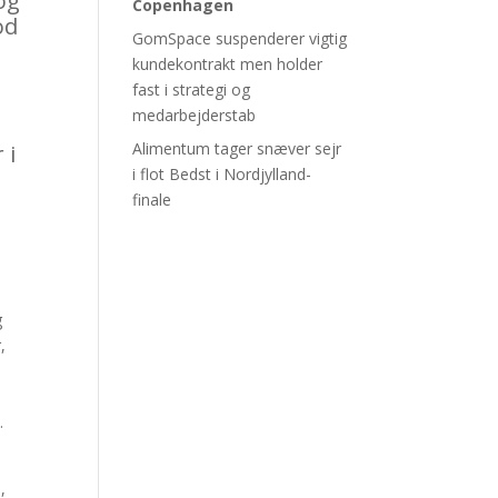
og
Copenhagen
od
GomSpace suspenderer vigtig
kundekontrakt men holder
fast i strategi og
medarbejderstab
Alimentum tager snæver sejr
 i
i flot Bedst i Nordjylland-
finale
g
,
.
,