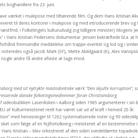
ets boghandlere fra 23. juni.
ave værket i mulepose med tilhørende film. Og dem Hans Kristian ikk
veret til deres kontorer i mulepose og med introducerende brev og f
s næstfmd. i Folketingets kulturudvalg (og tidligere minister) Mogens J
urk” i Hans Kristian Pedersens dokumentar. Jensen bekræftede bl.a. at 
å forhånd fremsendte meddelelse om trappe-eventet og lod sig i smil
 noteredes også Jacob Mark (SF), Mette Abildgaard (K), Alex Vanops
 nogle andre få andre afviste at tage imod.
nsborg med sit nytrykte mastodontiske værk ”Den skjulte korruption”, 
teresserede danske folketingsmedlemmer foran Christiansborg
f videobutikken Laserdisken i Aalborg siden 1985 argumenterer i sin 
U af Kulturministeriet reelt har været sat ud af kraft i henved 20 år.
ion” med henvisninger til 1202 systematiserede noter og 90 videoklip 
et som følge af en fejlfortolkning i ministeriet af en bestemmelse i
rer Hans Kristian – blev orkestreret af den siden svindeldømte topadvok
nen Danske Videogramdistributører (FDV), der vildledte et ukritisk og