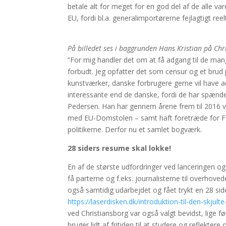
betale alt for meget for en god del af de alle va
EU, fordi bl.a. generalimportørerne fejlagtigt reel
På billedet ses i baggrunden Hans Kristian på Chr
”For mig handler det om at få adgang til de man
forbudt. Jeg opfatter det som censur og et brud p
kunstværker, danske forbrugere gerne vil have 
interessante end de danske, fordi de har spænden
Pedersen. Han har gennem årene frem til 2016 v
med EU-Domstolen – samt haft foretræde for Fol
politikerne. Derfor nu et samlet bogværk.
28 siders resume skal lokke!
En af de største udfordringer ved lanceringen og
få parterne og f.eks. journalisterne til overhov
også samtidig udarbejdet og fået trykt en 28 sid
https://laserdisken.dk/introduktion-til-den-skjult
ved Christiansborg var også valgt bevidst, lige 
bruger lidt af fritiden til at studere og reflektere