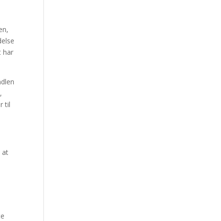
en,
delse
t har
ndlen
,
 til
 at
te