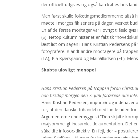
der officielt udgives og også kan købes hos land
Men først skulle folketingsmedlemmerne altså h
mødte i morges fik senere på dagen værket budle
En af de første modtager var i øvrigt tilfældigvi
(S). Netop kulturministeriet er faktisk ”hovedsk
læst lidt om sagen i Hans Kristian Pedersens p
fotografere. Blandt andre modtagere på trappen
(LA), Pia Kjærsgaard og Mai Villadsen (EL). Mens
Skabte ulovligt monopol
Hans Kristian Pedersen på trappen foran Christia
han tirsdag morgen den 7. juni forærede alle in
Hans Kristian Pedersen, importør og indehaver a
for, at den danske frihandel med lande uden for E
Argumenterne underbygges i ”Den skjulte korrupt
møjsommeligt indsamlet dokumentation. Det er sk
såkaldte infosoc-direktiv. En fejl, der – postule
Johan Schlüter – til gavn for brancheorganisatio