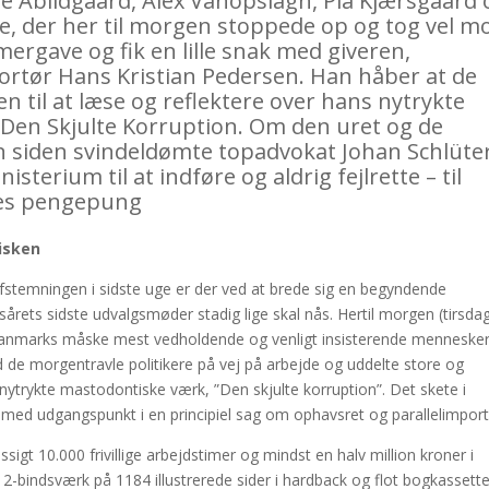
e Abildgaard, Alex Vanopslagh, Pia Kjærsgaard 
e, der her til morgen stoppede op og tog vel m
rgave og fik en lille snak med giveren,
ortør Hans Kristian Pedersen. Han håber at de
 til at læse og reflektere over hans nytrykte
n Skjulte Korruption. Om den uret og de
 siden svindeldømte topadvokat Johan Schlüter
isterium til at indføre og aldrig fejlrette – til
res pengepung
isken
fstemningen i sidste uge er der ved at brede sig en begyndende
årets sidste udvalgsmøder stadig lige skal nås. Hertil morgen (tirsda
f Danmarks måske mest vedholdende og venligt insisterende mennesker
d de morgentravle politikere på vej på arbejde og uddelte store og
nytrykte mastodontiske værk, ”Den skjulte korruption”. Det skete i
med udgangspunkt i en principiel sag om ophavsret og parallelimport
t 10.000 frivillige arbejdstimer og mindst en halv million kroner i
ne 2-bindsværk på 1184 illustrerede sider i hardback og flot bogkassette