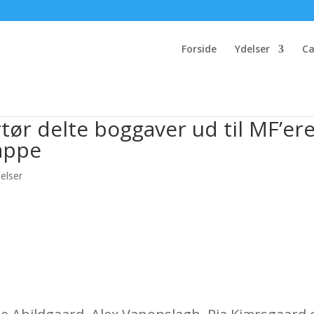
Forside
Ydelser
Ca
tør delte boggaver ud til MF’er
appe
elser