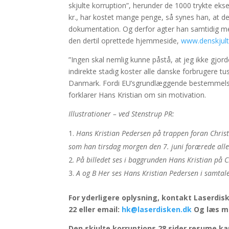
skjulte korruption”, herunder de 1000 trykte ek
kr., har kostet mange penge, så synes han, at det 
dokumentation. Og derfor agter han samtidig med
den dertil oprettede hjemmeside,
www.denskjult
”Ingen skal nemlig kunne påstå, at jeg ikke gjo
indirekte stadig koster alle danske forbrugere tu
Danmark. Fordi EU’sgrundlæggende bestemmelser 
forklarer Hans Kristian om sin motivation.
Illustrationer – ved Stenstrup PR:
Hans Kristian Pedersen på trappen foran Christ
som han tirsdag morgen den 7. juni forærede all
På billedet ses i baggrunden Hans Kristian på C
A og B Her ses Hans Kristian Pedersen i samtal
For yderligere oplysning, kontakt Laserdiske
22 eller email:
hk@laserdisken.dk
Og læs m
Den skjulte korruptions 28 sider resume ka