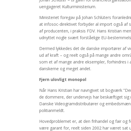
uengageret Kulturministerium.
Ministeriet foregav på Johan Schlüters foranledn
at infosoc-direktivet forbyder al import også af s
af producenten, i praksis FDV. Hans Kristian men
udnyttet nogle svært forståelige EU-bestemmelse
Dermed lykkedes det de danske importører af vid
ud af kraft – og reelt også på mange andre områd
som et af mange andre eksempler, forhindres i a
danskerne og meget andet.
Fjern ulovligt monopol
Når Hans Kristian har navngivet sit bogværk ”Den 
de dommere, der undervejs har beskæftiget sig 
Danske Videogramdistributører og embedsmændene
politianmeldt.
Hovedproblemet er, at den frihandel og fair o
være garant for, reelt siden 2002 har været sat u