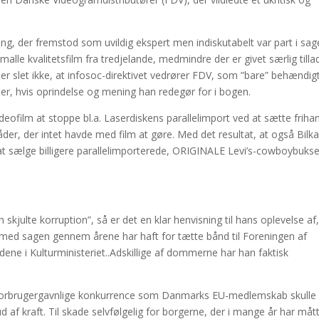
ing, der fremstod som uvildig ekspert men indiskutabelt var part i sag
malle kvalitetsfilm fra tredjelande, medmindre der er givet særlig tilla
er slet ikke, at infosoc-direktivet vedrører FDV, som ”bare” behændig
r, hvis oprindelse og mening han redegør for i bogen.
eofilm at stoppe bl.a. Laserdiskens parallelimport ved at sætte friha
er, der intet havde med film at gøre. Med det resultat, at også Bilka
t sælge billigere parallelimporterede, ORIGINALE Levi’s-cowboybukser
skjulte korruption”, så er det en klar henvisning til hans oplevelse af,
med sagen gennem årene har haft for tætte bånd til Foreningen af
 i Kulturministeriet..Adskillige af dommerne har han faktisk
g forbrugergavnlige konkurrence som Danmarks EU-medlemskab skulle
d af kraft. Til skade selvfølgelig for borgerne, der i mange år har måt