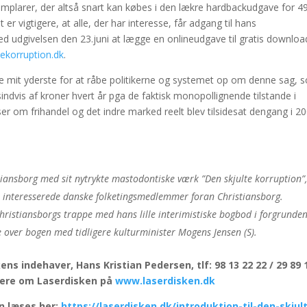
semplarer, der altså snart kan købes i den lækre hardbackudgave for 4
er vigtigere, at alle, der har interesse, får adgang til hans
 udgivelsen den 23.juni at lægge en onlineudgave til gratis downloa
ekorruption.dk
.
rde mit yderste for at råbe politikerne og systemet op om denne sag, 
sindvis af kroner hvert år pga de faktisk monopollignende tilstande i
om frihandel og det indre marked reelt blev tilsidesat dengang i 20
iansborg med sit nytrykte mastodontiske værk ”Den skjulte korruption”
e interesserede danske folketingsmedlemmer foran Christiansborg.
hristiansborgs trappe med hans lille interimistiske bogbod i forgrunden
e over bogen med tidligere kulturminister Mogens Jensen (S).
ns indehaver, Hans Kristian Pedersen, tlf: 98 13 22 22 / 29 89 
ere om Laserdisken på
www.laserdisken.dk
n læses her:
https://laserdisken.dk/introduktion-til-den-skjul