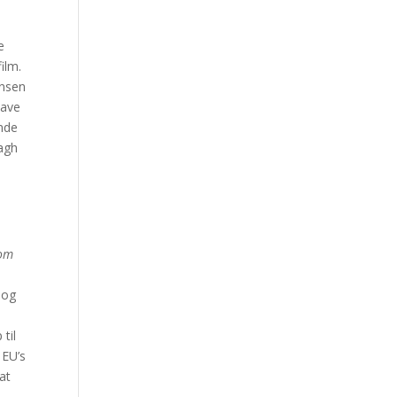
e
ilm.
ensen
have
ende
lagh
som
bog
til
 EU’s
at