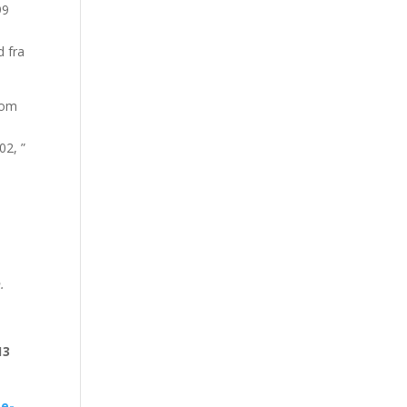
99
d fra
som
02, ”
,
.
13
te-