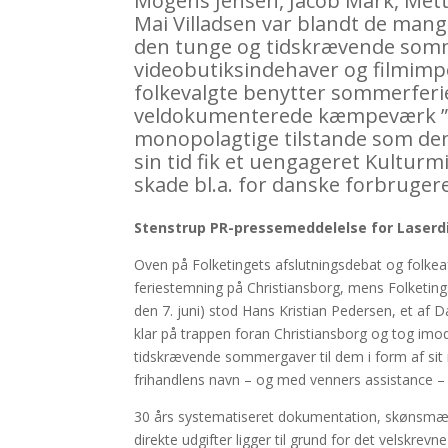
Mogens Jensen, Jacob Mark, Mett
Mai Villadsen var blandt de mang
den tunge og tidskrævende somme
videobutiksindehaver og filmimp
folkevalgte benytter sommerferien
veldokumenterede kæmpeværk ”De
monopolagtige tilstande som den
sin tid fik et uengageret Kulturmin
skade bl.a. for danske forbruge
Stenstrup PR-pressemeddelelse for Laserd
Oven på Folketingets afslutningsdebat og folkea
feriestemning på Christiansborg, mens Folketings
den 7. juni) stod Hans Kristian Pedersen, et a
klar på trappen foran Christiansborg og tog imo
tidskrævende sommergaver til dem i form af sit 
frihandlens navn – og med venners assistance – 
30 års systematiseret dokumentation, skønsmæssig
direkte udgifter ligger til grund for det velskrev