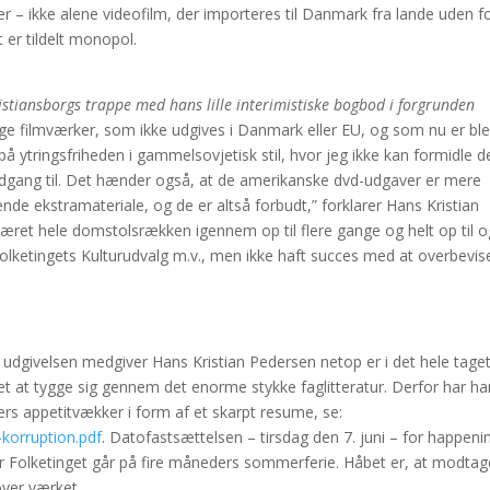
rer – ikke alene videofilm, der importeres til Danmark fra lande uden f
t er tildelt monopol.
istiansborgs trappe med hans lille interimistiske bogbod i forgrunden
ge filmværker, som ikke udgives i Danmark eller EU, og som nu er bl
å ytringsfriheden i gammelsovjetisk stil, hvor jeg ikke kan formidle d
adgang til. Det hænder også, at de amerikanske dvd-udgaver er mere
de ekstramateriale, og de er altså forbudt,” forklarer Hans Kristian
æret hele domstolsrækken igennem op til flere gange og helt op til o
ketingets Kulturudvalg m.v., men ikke haft succes med at overbevis
 udgivelsen medgiver Hans Kristian Pedersen netop er i det hele taget
edet at tygge sig gennem det enorme stykke faglitteratur. Derfor har h
ers appetitvækker i form af et skarpt resume, se:
e-korruption.pdf
. Datofastsættelsen – tirsdag den 7. juni – for happen
før Folketinget går på fire måneders sommerferie. Håbet er, at modta
 over værket.