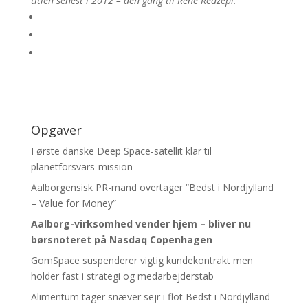
titlen senest i 2012 – den gang til René Redzepi.
Opgaver
Første danske Deep Space-satellit klar til
planetforsvars-mission
Aalborgensisk PR-mand overtager “Bedst i Nordjylland
– Value for Money”
Aalborg-virksomhed vender hjem – bliver nu
børsnoteret
på Nasdaq Copenhagen
GomSpace suspenderer vigtig kundekontrakt men
holder fast i strategi og medarbejderstab
Alimentum tager snæver sejr i flot Bedst i Nordjylland-