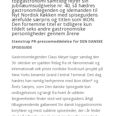
topgastronomi samtidig fejrer sin
jubilæumsudgivelse nr. 40, så hædres
gastronomilegenden og idemanden til
Nyt Nordisk Køkken med spiseguidens
ærefulde særpris og titlen som IKON.
Den fornemme titel er tidligere kun
tildelt seks andre gastronomiske
personligheder gennem årene
Stenstrup PR-pressemeddelelse for DEN DANSKE
SPISEGUIDE
Gastronomilegenden Claus Meyer tager søndag den
30. oktober en sjælden fridag fra sit fænomenale og
internationalt vidt priste nordiske foodcourt-projekt på
New Yorks berømte Grand Central Terminal. Den dag
hædres han nemlig herhjemme med Ikon-titlen* og
Årets Særpris, som Den danske Spiseguide kun
undtagelsesvis og langt fra hvert år uddeler.
Begivenheden finder sted ved spiseguidens årligt
tilbagevendende gallaevent for dansk topgastronomis
koryfæer og mest sublime spisesteder, der i år finder