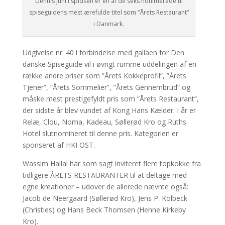
Dennis Juhl i spidsen er en af de seks nonimerede til
spiseguidens mest ærefulde titel som “Årets Restaurant”
i Danmark.
Udgivelse nr. 40 i forbindelse med gallaen for Den
danske Spiseguide vil i øvrigt rumme uddelingen af en
række andre priser som ”Årets Kokkeprofil”, ”Årets
Tjener”, ”Årets Sommelier”, ”Årets Gennembrud” og
måske mest prestigefyldt pris som ”Årets Restaurant”,
der sidste år blev vundet af Kong Hans Kælder. I år er
Relæ, Clou, Noma, Kadeau, Søllerød Kro og Ruths
Hotel slutnomineret til denne pris. Kategorien er
sponseret af HKI OST.
Wassim Hallal har som sagt inviteret flere topkokke fra
tidligere ÅRETS RESTAURANTER til at deltage med
egne kreationer – udover de allerede nævnte også:
Jacob de Neergaard (Søllerød Kro), Jens P. Kolbeck
(Christies) og Hans Beck Thomsen (Henne Kirkeby
Kro).