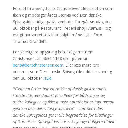
Foto til fri afbenyttelse: Claus Meyer tildeles titlen som
Ikon og modtager Årets Særpis ved Den danske
Spiseguides årlige gallaevent, der foregår søndag den
30. oktober på Restaurant Frederikshøj i Aarhus – og i
øvrigt har været totalt udsolgt i månedsvis. Foto:
Thomas Grøndahl.
For yderligere oplysning kontakt gerne Bent
Christensen, tlf. 5631 1168 eller på email:
bent@bentchristensen.com
. Eller læs mere om
priserne, som Den danske Spiseguide uddeler søndag
den 30. oktober
HER!
*Gennem årtier har en række af dansk gastronomis
største ildsjæle dannet forbillede for både yngre og
ældre kollegaer og ikke mindst opretholdt et højt niveau
gennem hele deres lange karriere” – står der i Den
danske Spiseguides generelle begrundelse for tildelingen
af Ikon-titlen. Spiseguiden har seks gange tidligere tildelt