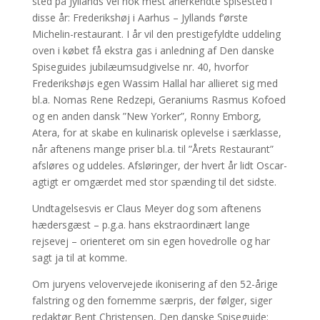
sted på Jyllands vel nok mest anerkendte spisested i
disse år: Frederikshøj i Aarhus – Jyllands f’ørste
Michelin-restaurant. I år vil den prestigefyldte uddeling
oven i købet få ekstra gas i anledning af Den danske
Spiseguides jubilæumsudgivelse nr. 40, hvorfor
Frederikshøjs egen Wassim Hallal har allieret sig med
bl.a. Nomas Rene Redzepi, Geraniums Rasmus Kofoed
og en anden dansk ”New Yorker”, Ronny Emborg,
Atera, for at skabe en kulinarisk oplevelse i særklasse,
når aftenens mange priser bl.a. til ”Årets Restaurant”
afsløres og uddeles. Afsløringer, der hvert år lidt Oscar-
agtigt er omgærdet med stor spænding til det sidste.
Undtagelsesvis er Claus Meyer dog som aftenens
hædersgæst – p.g.a. hans ekstraordinært lange
rejsevej – orienteret om sin egen hovedrolle og har
sagt ja til at komme.
Om juryens velovervejede ikonisering af den 52-årige
falstring og den fornemme særpris, der følger, siger
redaktør Bent Christensen, Den danske Spiseguide: