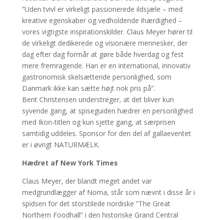
”Uden tvivl er virkeligt passionerede ildsjæle – med
kreative egenskaber og vedholdende ihærdighed –
vores vigtigste inspirationskilder. Claus Meyer hører til
de virkeligt dedikerede og visionære mennesker, der
dag efter dag formår at gøre både hverdag og fest
mere fremragende. Han er en international, innovativ
gastronomisk skelsættende personlighed, som
Danmark ikke kan sætte højt nok pris på”.
Bent Christensen understreger, at det bliver kun
syvende gang, at spiseguiden hædrer en personlighed
med Ikon-titlen og kun sjette gang, at særprisen
samtidig uddeles. Sponsor for den del af gallaeventet
er i øvrigt NATURMÆLK.
Hædret af New York Times
Claus Meyer, der blandt meget andet var
medgrundlægger af Noma, står som nævnt i disse år i
spidsen for det storstilede nordiske ”The Great
Northern Foodhall” i den historiske Grand Central