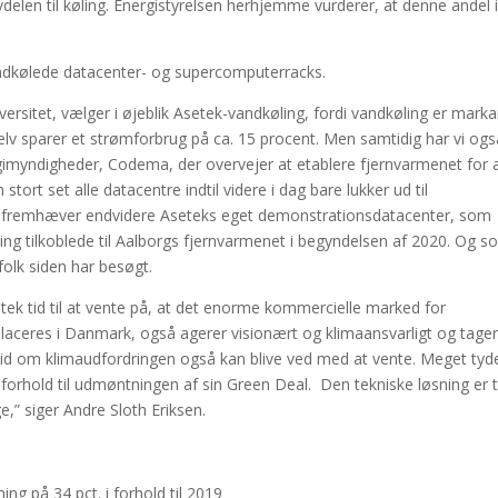
elen til køling. Energistyrelsen herhjemme vurderer, at denne andel 
andkølede datacenter- og supercomputerracks.
versitet, vælger i øjeblik Asetek-vandkøling, fordi vandkøling er marka
g selv sparer et strømforbrug på ca. 15 procent. Men samtidig har vi og
rgimyndigheder, Codema, der overvejer at etablere fjernvarmenet for 
t set alle datacentre indtil videre i dag bare lukker ud til
an fremhæver endvidere Aseteks eget demonstrationsdatacenter, som
g tilkoblede til Aalborgs fjernvarmenet i begyndelsen af 2020. Og s
folk siden har besøgt.
tek tid til at vente på, at det enorme kommercielle marked for
placeres i Danmark, også agerer visionært og klimaansvarligt og tage
ertid om klimaudfordringen også kan blive ved med at vente. Meget tyd
 forhold til udmøntningen af sin Green Deal. Den tekniske løsning er t
,” siger Andre Sloth Eriksen.
ng på 34 pct. i forhold til 2019