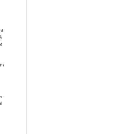
i
nt
så
at
om
r
er
il