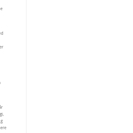
de
ed
er
n
n
år
i,
ig
tere