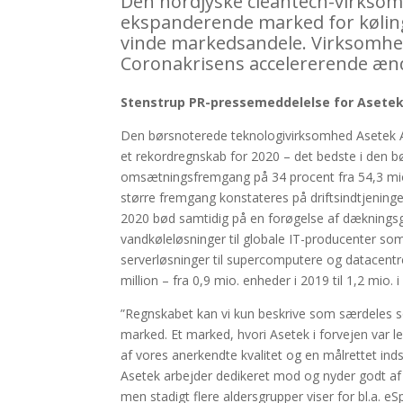
Den nordjyske cleantech-virkso
ekspanderende marked for køling
vinde markedsandele. Virksomhed
Coronakrisens accelererende ænd
Stenstrup PR-pressemeddelelse for Asetek
Den børsnoterede teknologivirksomhed Asetek A/
et rekordregnskab for 2020 – det bedste i den b
omsætningsfremgang på 34 procent fra 54,3 mio
større fremgang konstateres på driftsindtjeningen
2020 bød samtidig på en forøgelse af dækningsgr
vandkøleløsninger til globale IT-producenter som 
serverløsninger til supercomputere og datacentr
million – fra 0,9 mio. enheder i 2019 til 1,2 mio. i
”Regnskabet kan vi kun beskrive som særdeles so
marked. Et marked, hvori Asetek i forvejen var 
af vores anerkendte kvalitet og en målrettet ind
Asetek arbejder dedikeret mod og nyder godt af
men stadigt flere aldersgrupper viser for bl.a. 