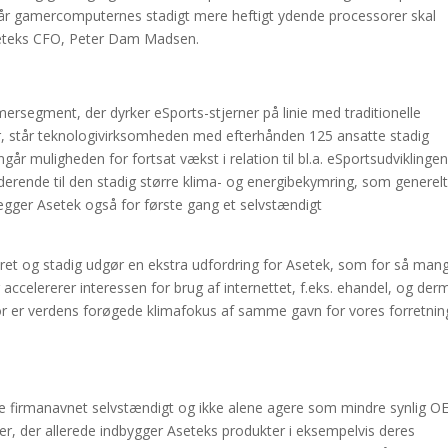
 når gamercomputernes stadigt mere heftigt ydende processorer skal
Aseteks CFO, Peter Dam Madsen.
rsegment, der dyrker eSports-stjerner på linie med traditionelle
, står teknologivirksomheden med efterhånden 125 ansatte stadig
år muligheden for fortsat vækst i relation til bl.a. eSportsudviklinge
ende til den stadig større klima- og energibekymring, som generel
lægger Asetek også for første gang et selvstændigt
været og stadig udgør en ekstra udfordring for Asetek, som for så man
accelererer interessen for brug af internettet, f.eks. ehandel, og de
or er verdens forøgede klimafokus af samme gavn for vores forretnin
nde firmanavnet selvstændigt og ikke alene agere som mindre synlig O
r, der allerede indbygger Aseteks produkter i eksempelvis deres