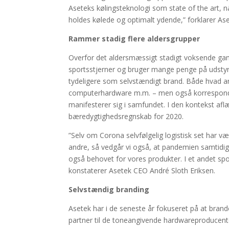
Aseteks kølingsteknologi som state of the art,
holdes kølede og optimalt ydende,” forklarer 
Rammer stadig flere aldersgrupper
Overfor det aldersmæssigt stadigt voksende game
sportsstjerner og bruger mange penge på udstyr
tydeligere som selvstændigt brand. Både hvad ang
computerhardware m.m. – men også korresponder
manifesterer sig i samfundet. I den kontekst af
bæredygtighedsregnskab for 2020.
”Selv om Corona selvfølgelig logistisk set har 
andre, så vedgår vi også, at pandemien samtidig 
også behovet for vores produkter. I et andet sp
konstaterer Asetek CEO André Sloth Eriksen.
Selvstændig branding
Asetek har i de seneste år fokuseret på at bra
partner til de toneangivende hardwareproducente