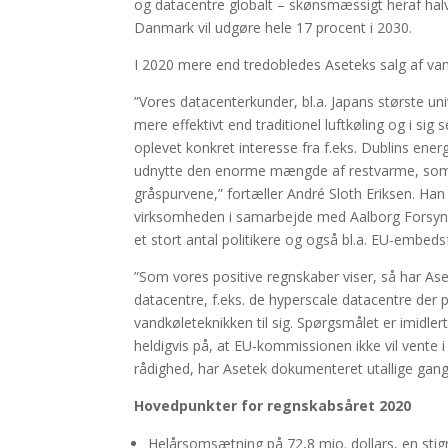
og datacentre globalt – skønsmæssigt heraf halvd
Danmark vil udgøre hele 17 procent i 2030.
I 2020 mere end tredobledes Aseteks salg af v
”Vores datacenterkunder, bl.a. Japans største uni
mere effektivt end traditionel luftkøling og i si
oplevet konkret interesse fra f.eks. Dublins ene
udnytte den enorme mængde af restvarme, som stor
gråspurvene,” fortæller André Sloth Eriksen. H
virksomheden i samarbejde med Aalborg Forsynin
et stort antal politikere og også bl.a. EU-embeds
”Som vores positive regnskaber viser, så har Ase
datacentre, f.eks. de hyperscale datacentre der 
vandkøleteknikken til sig. Spørgsmålet er imidl
heldigvis på, at EU-kommissionen ikke vil vente i
rådighed, har Asetek dokumenteret utallige gange
Hovedpunkter for regnskabsåret
2020
Helårsomsætning på 72,8 mio. dollars, en stigni