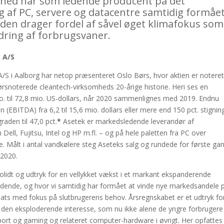
mhed har som ledende producent på det
 af PC, servere og datacentre samtidig formået
en drager fordel af såvel øget klimafokus som
ring af forbrugsvaner.
 A/S
S i Aalborg har netop præsenteret Oslo Børs, hvor aktien er noteret
ørsnoterede cleantech-virksomheds 20-årige historie. Heri ses en
. til 72,8 mio. US-dollars, når 2020 sammenlignes med 2019. Endnu
 (EBITDA) fra 6,2 til 15,6 mio. dollars eller mere end 150 pct. stignin
aden til 47,0 pct.
*
Asetek er markedsledende leverandør af
Dell, Fujitsu, Intel og HP m.fl. – og på hele paletten fra PC over
e. Målt i antal vandkølere steg Aseteks salg og rundede for første ga
 2020.
lidt og udtryk for en vellykket vækst i et markant ekspanderende
ledende, og hvor vi samtidig har formået at vinde nye markedsandele 
sats med fokus på slutbrugerens behov. Årsregnskabet er et udtryk for
 den eksploderende interesse, som nu ikke alene de yngre forbrugere
eSport og gaming og relateret computer-hardware i øvrigt. Her opfattes