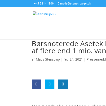
+45 2214 1300
mads@stenstrup-pr.dk
Børsnoterede Asetek l
af flere end 1 mio. va
af
Mads Stenstrup
|
feb 24, 2021
|
Pressemedde