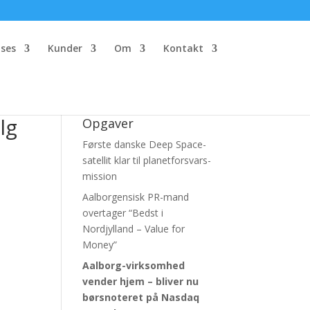
ses
Kunder
Om
Kontakt
lg
Opgaver
Første danske Deep Space-
satellit klar til planetforsvars-
mission
Aalborgensisk PR-mand
overtager “Bedst i
Nordjylland – Value for
Money”
Aalborg-virksomhed
vender hjem – bliver nu
børsnoteret
på Nasdaq