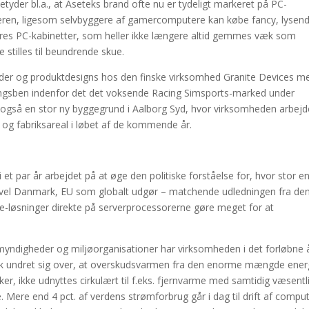
der bl.a., at Aseteks brand ofte nu er tydeligt markeret på PC-
geren, ligesom selvbyggere af gamercomputere kan købe fancy, lysen
deres PC-kabinetter, som heller ikke længere altid gemmes væk som
stilles til beundrende skue.
heder og produktdesigns hos den finske virksomhed Granite Devices m
tningsben indenfor det det voksende Racing Simsports-marked under
 også en stor ny byggegrund i Aalborg Syd, hvor virksomheden arbejd
 og fabriksareal i løbet af de kommende år.
et par år arbejdet på at øge den politiske forståelse for, hvor stor e
såvel Danmark, EU som globalt udgør – matchende udledningen fra de
øle-løsninger direkte på serverprocessorerne gøre meget for at
myndigheder og miljøorganisationer har virksomheden i det forløbne 
ek undret sig over, at overskudsvarmen fra den enorme mængde energ
er, ikke udnyttes cirkulært til f.eks. fjernvarme med samtidig væsentl
. Mere end 4 pct. af verdens strømforbrug går i dag til drift af compu