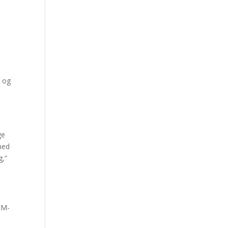
n og
t
ge
rmed
g,”
EM-