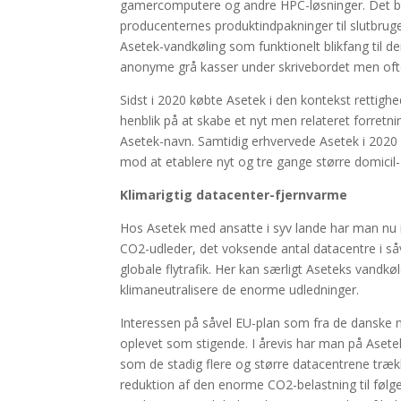
gamercomputere og andre HPC-løsninger. Det bety
producenternes produktindpakninger til slutbru
Asetek-vandkøling som funktionelt blikfang til 
anonyme grå kasser under skrivebordet men ofte 
Sidst i 2020 købte Asetek i den kontekst rettig
henblik på at skabe et nyt men relateret forre
Asetek-navn. Samtidig erhvervede Asetek i 2020
mod at etablere nyt og tre gange større domicil-
Klimarigtig datacenter-fjernvarme
Hos Asetek med ansatte i syv lande har man nu i 
CO2-udleder, det voksende antal datacentre i 
globale flytrafik. Her kan særligt Aseteks vandk
klimaneutralisere de enorme udledninger.
Interessen på såvel EU-plan som fra de danske 
oplevet som stigende. I årevis har man på Aset
som de stadig flere og større datacentrene trækk
reduktion af den enorme CO2-belastning til følge