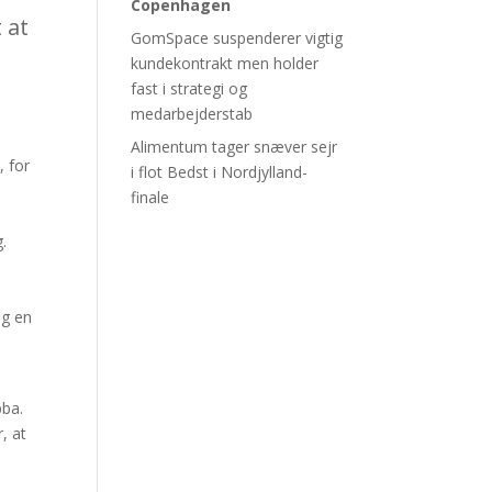
Copenhagen
 at
GomSpace suspenderer vigtig
kundekontrakt men holder
fast i strategi og
medarbejderstab
Alimentum tager snæver sejr
, for
i flot Bedst i Nordjylland-
finale
g.
ng en
pba.
, at