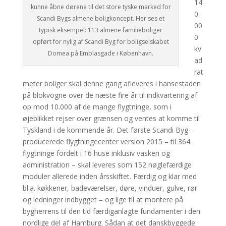
14
kunne åbne dørene til det store tyske marked for
0.
Scandi Bygs almene boligkoncept. Her ses et
00
typisk eksempel: 113 almene familieboliger
0
opført for nylig af Scandi Byg for boligselskabet
kv
Domea på Emblasgade i København.
ad
rat
meter boliger skal denne gang afleveres i hansestaden
på blokvogne over de næste fire år til indkvartering af
op mod 10.000 af de mange flygtninge, som i
øjeblikket rejser over grænsen og ventes at komme til
Tyskland i de kommende år. Det første Scandi Byg-
producerede flygtningecenter version 2015 – til 364
flygtninge fordelt i 16 huse inklusiv vaskeri og
administration – skal leveres som 152 nøglefærdige
moduler allerede inden årsskiftet. Færdig og klar med
bl.a. køkkener, badeværelser, døre, vinduer, gulve, rør
og ledninger indbygget – og lige til at montere på
bygherrens til den tid færdiganlagte fundamenter i den
nordlige del af Hamburg. Sådan at det danskbyggede