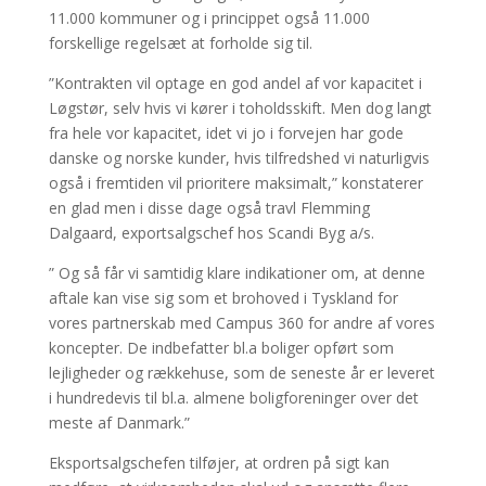
11.000 kommuner og i princippet også 11.000
forskellige regelsæt at forholde sig til.
”Kontrakten vil optage en god andel af vor kapacitet i
Løgstør, selv hvis vi kører i toholdsskift. Men dog langt
fra hele vor kapacitet, idet vi jo i forvejen har gode
danske og norske kunder, hvis tilfredshed vi naturligvis
også i fremtiden vil prioritere maksimalt,” konstaterer
en glad men i disse dage også travl Flemming
Dalgaard, exportsalgschef hos Scandi Byg a/s.
” Og så får vi samtidig klare indikationer om, at denne
aftale kan vise sig som et brohoved i Tyskland for
vores partnerskab med Campus 360 for andre af vores
koncepter. De indbefatter bl.a boliger opført som
lejligheder og rækkehuse, som de seneste år er leveret
i hundredevis til bl.a. almene boligforeninger over det
meste af Danmark.”
Eksportsalgschefen tilføjer, at ordren på sigt kan