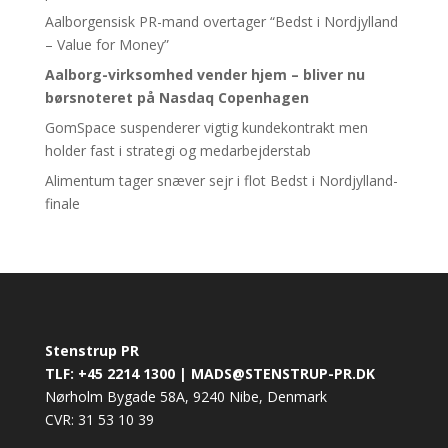
Aalborgensisk PR-mand overtager “Bedst i Nordjylland
– Value for Money”
Aalborg-virksomhed vender hjem – bliver nu
børsnoteret
på Nasdaq Copenhagen
GomSpace suspenderer vigtig kundekontrakt men
holder fast i strategi og medarbejderstab
Alimentum tager snæver sejr i flot Bedst i Nordjylland-
finale
Stenstrup PR
TLF: +45 2214 1300 | MADS@STENSTRUP-PR.DK
Nørholm Bygade 58A, 9240 Nibe, Denmark
CVR: 31 53 10 39