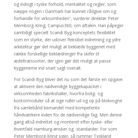
og indsigt i tyske forhold, mentalitet og regler, som
næppe nogen i Danmark har kunnet rådgive om og
forhandle for virksomheden”, vurderer direktør Peter
Memborg-Kring, Campus360, om aftalen. Han påpeger
samtidigt specielt Scandi Byg-konceptets flexibilitet
som en styrke, der udover fleksibel indretning og ydre
arkitektur gør det muligt at beklæde byggeriet med
række forskellige beklædninger fra skifer til
ædeltræssorter, der igen gør det muligt at passe
byggerierne ind snart sagt overalt.
For Scandi Byg bliver det nu som det første en opgave
at aktivere den nødvendige byggekapacitet i
virksomheden fabrikshaller, hvorfra bolig- og
kontormoduler så at sige ruller ud og op på blokvogne
fra samlebånd bemandet med kompetente
håndværkere inden for de nødvendige fag. Men denne
gang altså indrettet og monteret efter tyske- eller
ihvertfald Hamburg-ønsker og -standarder. For som
Peter Memborg-Kring siger, så rummer Tyskland