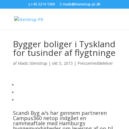
+45 2214 1300
mads@stenstrup-pr.dk
Bygger boliger i Tyskland
for tusinder af flygtninge
af
Mads Stenstrup
|
okt 5, 2015
|
Pressemeddelelser
Scandi Byg a/s har gennem partneren
Campus360 netop indgået en
rammeaftale med Hamburgs
byggemyndigheder om levering af op til