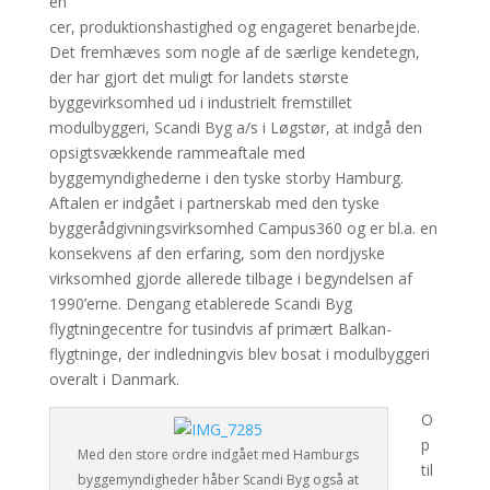
en
cer, produktionshastighed og engageret benarbejde.
Det fremhæves som nogle af de særlige kendetegn,
der har gjort det muligt for landets største
byggevirksomhed ud i industrielt fremstillet
modulbyggeri, Scandi Byg a/s i Løgstør, at indgå den
opsigtsvækkende rammeaftale med
byggemyndighederne i den tyske storby Hamburg.
Aftalen er indgået i partnerskab med den tyske
byggerådgivningsvirksomhed Campus360 og er bl.a. en
konsekvens af den erfaring, som den nordjyske
virksomhed gjorde allerede tilbage i begyndelsen af
1990’erne. Dengang etablerede Scandi Byg
flygtningecentre for tusindvis af primært Balkan-
flygtninge, der indledningvis blev bosat i modulbyggeri
overalt i Danmark.
O
p
Med den store ordre indgået med Hamburgs
til
byggemyndigheder håber Scandi Byg også at