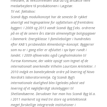
medføre, at virksomheden skal ud og ansætte flere
medarbejdere til produktionen i Løgstør.
Til evt. faktabox:
Scandi Bygs modulkoncept har de seneste år rykket
alvorligt ved hegnspælene for opfattelsen af fremtidens
byggeri: I 2009 og 2013 vandt Scandi Byg f.eks. ordrerne
på en af de senere års største almennyttige boligopgaver
i Danmark: Energiklasse 1-familieboliger i hundredvis
efter KAB ’s prisbevidste Almenbolig+-koncept. Byggerier
som nu er i gang eller er afsluttet i syv byer rundt i
landet. I 2009 afleveredes også Lyngholmskolen til
Furesø Kommune, der vakte opsigt som tegnet af de
internationalt anerkendte Vilhelm Lauritzen Arkitekter. I
2010 indgik en banebrydende ordre på levering af Novo
Nordisk’s laboratoriemiljø. Og Scandi Byg’s
internationale duelighed blev ligeledes påvist ved
levering af et nøglefærdigt skolebyggeri til
Shetlandsøerne. Derudover har man hos Scandi Byg bl.a.
i 2011 markeret sig med tre store og arkitektonisk
meget forskellige integrerede institutioner i