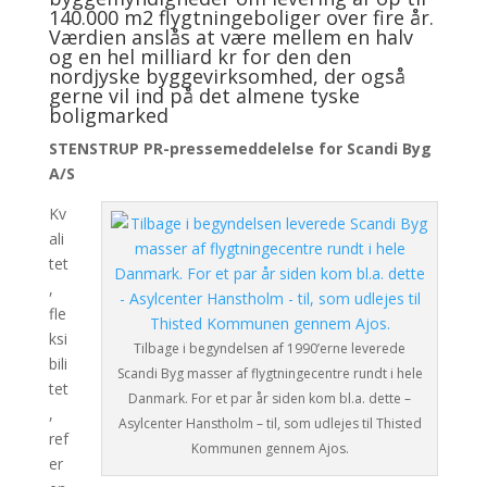
140.000 m2 flygtningeboliger over fire år.
Værdien anslås at være mellem en halv
og en hel milliard kr for den den
nordjyske byggevirksomhed, der også
gerne vil ind på det almene tyske
boligmarked
STENSTRUP PR-pressemeddelelse for Scandi Byg
A/S
Kv
ali
tet
,
fle
ksi
Tilbage i begyndelsen af 1990’erne leverede
bili
Scandi Byg masser af flygtningecentre rundt i hele
tet
Danmark. For et par år siden kom bl.a. dette –
,
Asylcenter Hanstholm – til, som udlejes til Thisted
ref
Kommunen gennem Ajos.
er