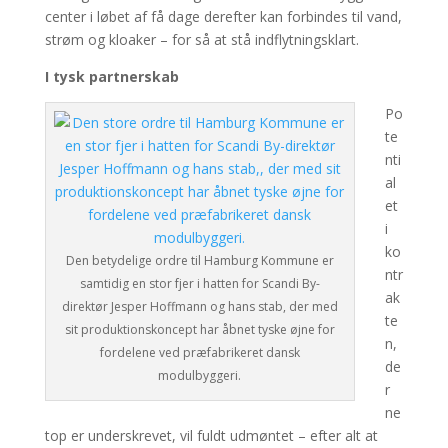
center i løbet af få dage derefter kan forbindes til vand,
strøm og kloaker – for så at stå indflytningsklart.
I tysk partnerskab
Po
te
nti
al
et
i
ko
Den betydelige ordre til Hamburg Kommune er
ntr
samtidig en stor fjer i hatten for Scandi By-
ak
direktør Jesper Hoffmann og hans stab, der med
te
sit produktionskoncept har åbnet tyske øjne for
n,
fordelene ved præfabrikeret dansk
de
modulbyggeri.
r
ne
top er underskrevet, vil fuldt udmøntet – efter alt at