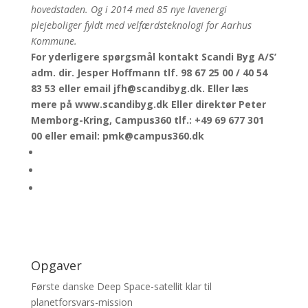
hovedstaden. Og i 2014 med 85 nye lavenergi
plejeboliger fyldt med velfærdsteknologi for Aarhus
Kommune.
For yderligere spørgsmål kontakt Scandi Byg A/S’
adm. dir. Jesper Hoffmann tlf. 98 67 25 00 / 40 54
83 53 eller email jfh@scandibyg.dk. Eller læs
mere på www.scandibyg.dk Eller direktør Peter
Memborg-Kring, Campus360 tlf.: +49 69 677 301
00 eller email: pmk@campus360.dk
Opgaver
Første danske Deep Space-satellit klar til
planetforsvars-mission