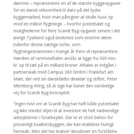
dømme – repræsentere en af de største byggeopgaver
for en dansk virksomhed til dato på det tyske
byggemarked, hvor man påregner at skulle huse op
mod en million flygtninge – hvorfor potentialet og
mulighederne for flere Scandi Byg-opgaver senere i det
øvrige Tyskland også beskrives som enorme alene
indenfor denne særlige niche, som
flygtningestrømmen i mange år frem vil repræsentere.
Værdien af rammeaftalen anslås at ligge fra 500 mio.
kr. op til tæt på en milliard kroner. Aftalen er indgået i
partnerskab med Campus 360 GmbH i Frankfurt am
Main, der ved sin danskfødte direktør og stifter, Peter
Memborg-Kring, så at sige har banet den vanskelige
vej for Scandi Byg-konceptet:
”Ingen tvivl om at Scandi Byg har haft både potentialet
og ikke mindst viljen til at investere de helt nødvendige
arbejdstimer i forarbejdet. Der er et stort behov for
prisvenligt kvalitetsbyggeri, der kan etableres hurtigt
hernede. Men det her kræver derudover en forståelse